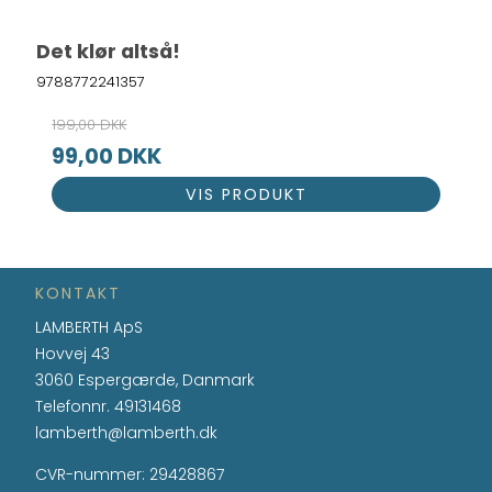
Det klør altså!
9788772241357
199,00 DKK
99,00 DKK
VIS PRODUKT
KONTAKT
LAMBERTH ApS
Hovvej 43
3060 Espergærde, Danmark
Telefonnr.
49131468
lamberth@lamberth.dk
CVR-nummer
:
29428867