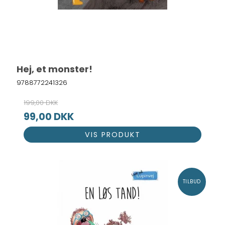
Hej, et monster!
9788772241326
199,00 DKK
99,00 DKK
VIS PRODUKT
TILBUD