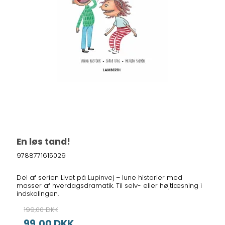
En løs tand!
9788771615029
Del af serien Livet på Lupinvej – lune historier med
masser af hverdagsdramatik. Til selv- eller højtlæsning i
indskolingen.
199,00 DKK
99,00 DKK