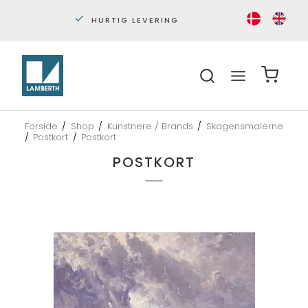
PERSONLIG KUNDESERVICE
S
Forside
/
Shop
/
Kunstnere / Brands
/
Skagensmalerne
/
Postkort
/
Postkort
POSTKORT