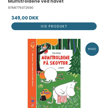
Mumitroldene ved havet
9788776372590
349,00 DKK
VIS PRODUKT
NYHED