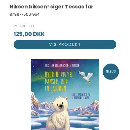
Niksen biksen! siger Tessas far
9788775661954
299,00 DKK
129,00 DKK
VIS PRODUKT
TILBUD