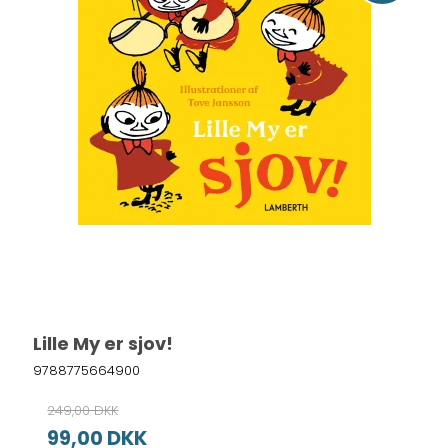
Lille My er sjov!
9788775664900
249,00 DKK
99,00 DKK