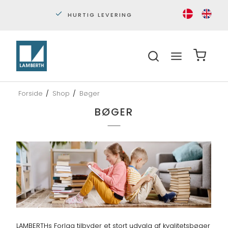
PERSONLIG KUNDESERVICE
S
Forside
/
Shop
/
Bøger
BØGER
LAMBERTHs Forlag tilbyder et stort udvalg af kvalitetsbøger