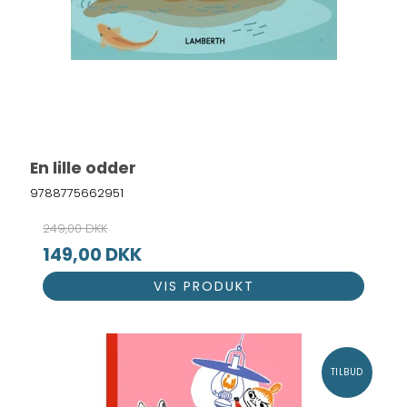
En lille odder
9788775662951
249,00 DKK
149,00 DKK
VIS PRODUKT
TILBUD