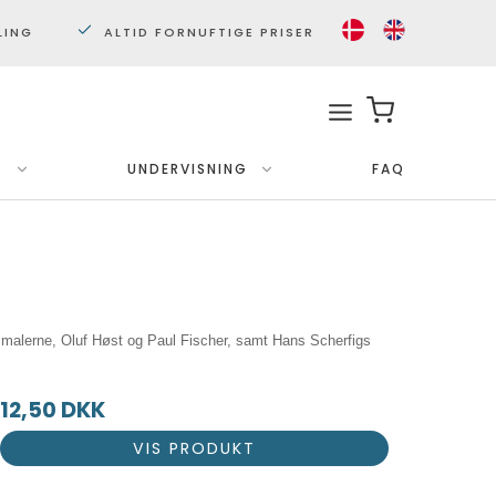
LING
ALTID FORNUFTIGE PRISER
.
UNDERVISNING
FAQ
Med ramme
Plakater 30x40 cm.
Plakater 50x70cm.
smalerne, Oluf Høst og Paul Fischer, samt Hans Scherfigs
12,50 DKK
VIS PRODUKT