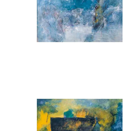
Biler og maskiner
Bøger med flapper
Billedordbøger
Findebøger
Fodbold
Heste
Vilde dyr
Kontrastbøger