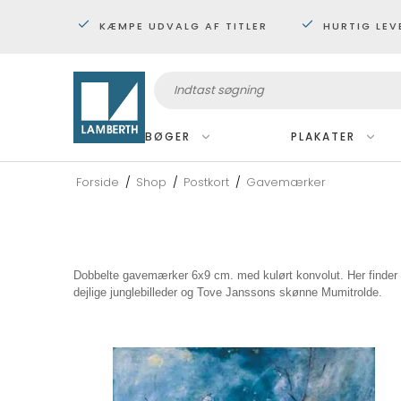
KÆMPE UDVALG AF TITLER
HURTIG LEV
BØGER
PLAKATER
Forside
/
Shop
/
Postkort
/
Gavemærker
Billedbøger 0-1 år
Med ramme
Billedbøger 1-4 år
Plakater 30x40 cm.
Billedbøger 3-6 år
Plakater 50x70 cm.
Billedbøger 6-9 år
Store Plakater 60x80 cm.
Dobbelte gavemærker 6x9 cm. med kulørt konvolut. Her finder 
Natur
dejlige junglebilleder og Tove Janssons skønne Mumitrolde.
Letlæsning
Eventyr og magi
Jul
Krop og følelser
Dinosaurer