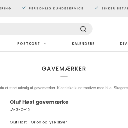
ERING
PERSONLIG KUNDESERVICE
SIKKER BETA
POSTKORT
KALENDERE
DIV
Med ramme
GAVEMÆRKER
Plakater 30x40 cm.
Plakater 60x80 cm
Maxi plakater
du et stort udvalg af gavemærker. Klassiske kunstmotiver med bl.a. Skagen
Oluf Høst gavemærke
LA-G-OH10
Oluf Høst - Orion og lyse skyer