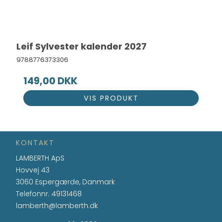
Leif Sylvester kalender 2027
9788776373306
149,00 DKK
VIS PRODUKT
KONTAKT
LAMBERTH ApS
Hovvej 43
3060 Espergærde, Danmark
Telefonnr.
49131468
lamberth@lamberth.dk