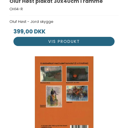
Oluf Høst plakat 30x40cm i ramme
OH14-R
Oluf Høst - Jord skygge
399,00 DKK
VIS PRODUKT