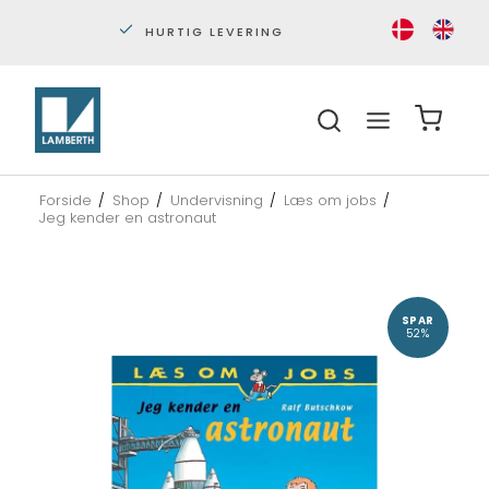
PERSONLIG KUNDESERVICE
S
Forside
/
Shop
/
Undervisning
/
Læs om jobs
/
Jeg kender en astronaut
SPAR
52%