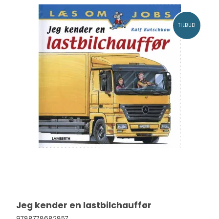
TILBUD
Jeg kender en lastbilchauffør
9788778682857