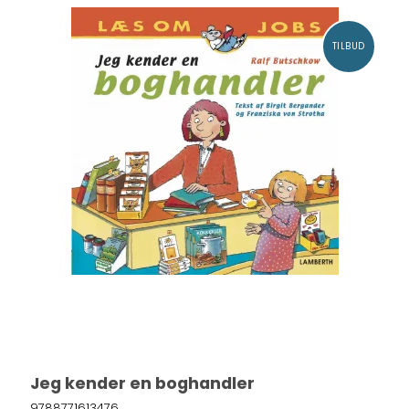
TILBUD
Jeg kender en boghandler
9788771613476