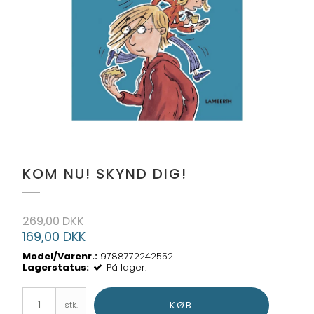
KOM NU! SKYND DIG!
269,00 DKK
169,00 DKK
Model/Varenr.:
9788772242552
Lagerstatus:
På lager.
KØB
stk.