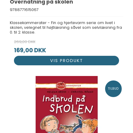
Overnatning på skolen
9788771615067
Klassekammerater - Fin og hjertevarm serie om livet i
skolen, velegnet til højtlæsning såvel som selvlæsning fra
0. til 2. klasse.
269,00 DKK
169,00 DKK
VIS PRODUKT
TILBUD