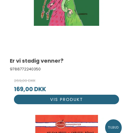
Er vi stadig venner?
9788772240350
269,00 DKK
169,00 DKK
VIS PRODUKT
TILBUD