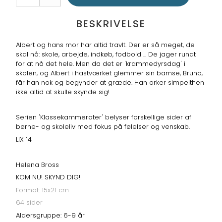
BESKRIVELSE
Albert og hans mor har altid travlt. Der er så meget, de
skal nå: skole, arbejde, indkøb, fodbold ... De jager rundt
for at nå det hele. Men da det er 'krammedyrsdag' i
skolen, og Albert i hastværket glemmer sin bamse, Bruno,
får han nok og begynder at græde. Han orker simpelthen
ikke altid at skulle skynde sig!
Serien 'Klassekammerater' belyser forskellige sider af
børne- og skoleliv med fokus på følelser og venskab.
LIX 14
Helena Bross
KOM NU! SKYND DIG!
Format: 15x21 cm
64 sider
Aldersgruppe: 6-9 år