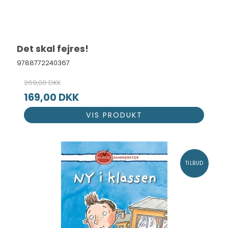
Det skal fejres!
9788772240367
269,00 DKK
169,00 DKK
VIS PRODUKT
TILBUD