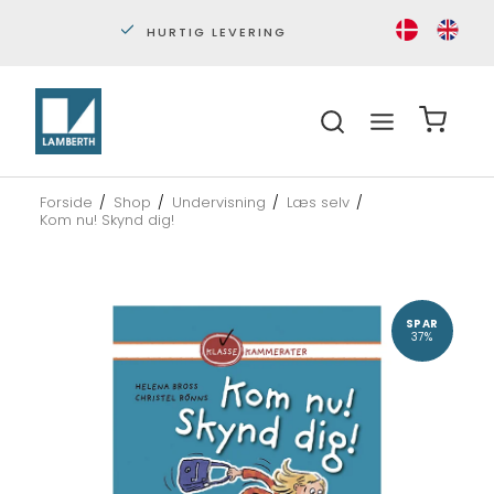
PERSONLIG KUNDESERVICE
S
Forside
/
Shop
/
Undervisning
/
Læs selv
/
Kom nu! Skynd dig!
SPAR
37%