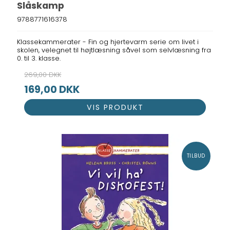
Slåskamp
9788771616378
Klassekammerater - Fin og hjertevarm serie om livet i
skolen, velegnet til højtlæsning såvel som selvlæsning fra
0. til 3. klasse.
269,00 DKK
169,00 DKK
VIS PRODUKT
TILBUD