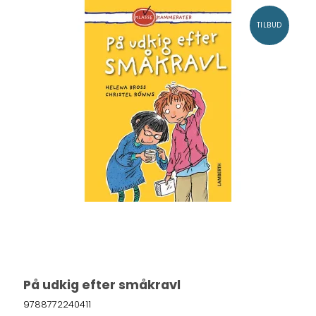
TILBUD
På udkig efter småkravl
9788772240411