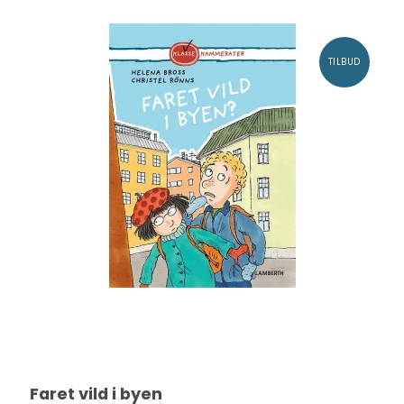
TILBUD
Faret vild i byen