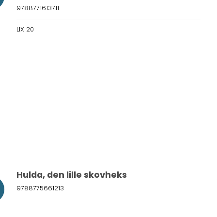
9788771613711
LIX 20
Hulda, den lille skovheks
9788775661213