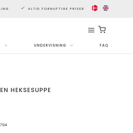
LING
ALTID FORNUFTIGE PRISER
.
UNDERVISNING
FAQ
Med ramme
Plakater 30x40 cm.
Plakater 50x70cm.
GEN HEKSESUPPE
4794