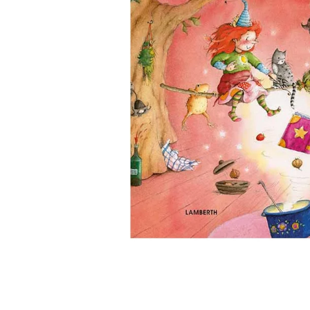
Biler og maskiner
Bøger med flapper
Billedordbøger
Findebøger
Fodbold
Heste
Vilde dyr
Kontrastbøger