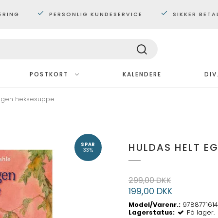
ERING
PERSONLIG KUNDESERVICE
SIKKER BETA
POSTKORT
KALENDERE
DIV
 egen heksesuppe
Med ramme
Plakater 30x40 cm.
Plakater 60x80 cm
HULDAS HELT E
SPAR
Maxi plakater
33%
299,00 DKK
199,00 DKK
Model/Varenr.:
978877161
Lagerstatus:
På lager.