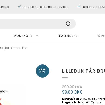
ERING
PERSONLIG KUNDESERVICE
SIKKER BETA
POSTKORT
KALENDERE
DIV
brug for sin maskot
Med ramme
Plakater 30x40 cm.
Plakater 60x80 cm
LILLEBUK FÅR B
SPAR
Maxi plakater
66%
299,00 DKK
99,00 DKK
Model/Varenr.:
978877161
Lagerstatus:
På lager.