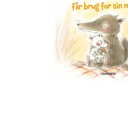
Biler og maskiner
Bøger med flapper
Billedordbøger
Findebøger
Fodbold
Heste
Vilde dyr
Kontrastbøger