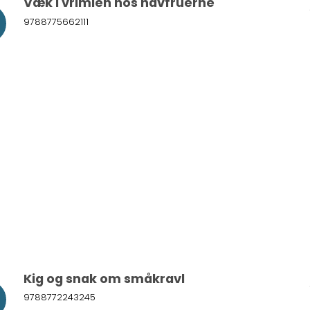
Væk i vrimlen hos havfruerne
9788775662111
Kig og snak om småkravl
9788772243245