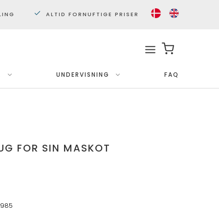
LING
ALTID FORNUFTIGE PRISER
.
UNDERVISNING
FAQ
Med ramme
Plakater 30x40 cm.
Plakater 50x70cm.
RUG FOR SIN MASKOT
4985