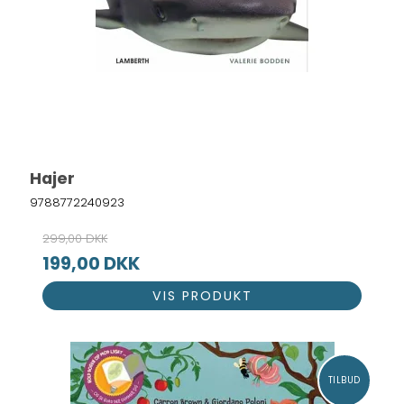
Hajer
9788772240923
299,00 DKK
199,00 DKK
VIS PRODUKT
TILBUD