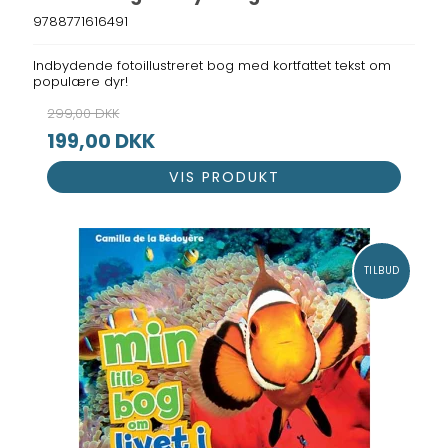
9788771616491
Indbydende fotoillustreret bog med kortfattet tekst om
populære dyr!
299,00 DKK
199,00 DKK
VIS PRODUKT
TILBUD