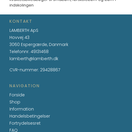
indskolingen
KONTAKT
LAMBERTH ApS
Hovvej 43
3060 Espergærde, Danmark
Telefonnr.
49131468
lamberth@lamberth.dk
CVR-nummer
:
29428867
NAVIGATION
Forside
Shop
Information
Handelsbetingelser
Fortrydelsesret
FAQ