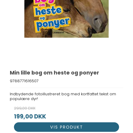
Min lille bog om heste og ponyer
9788771616507
Indbydende fotoillustreret bog med kortfattet tekst om
populære dyr!
299,00 DKK
199,00 DKK
VIS PRODUKT