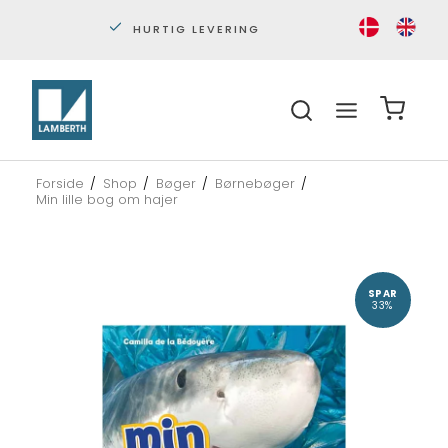
HURTIG LEVERING
PERS
Forside
/
Shop
/
Bøger
/
Børnebøger
/
Min lille bog om hajer
SPAR
33%