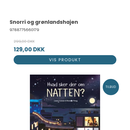
Snorri og grønlandshajen
9788775660179
299,00 DKK
129,00 DKK
VIS PRODUKT
TILBUD