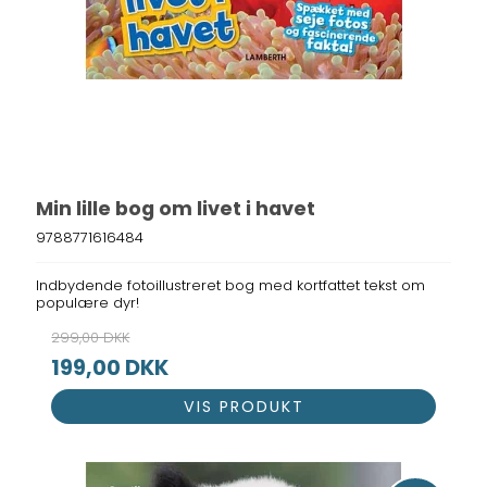
Min lille bog om livet i havet
9788771616484
Indbydende fotoillustreret bog med kortfattet tekst om
populære dyr!
299,00 DKK
199,00 DKK
VIS PRODUKT