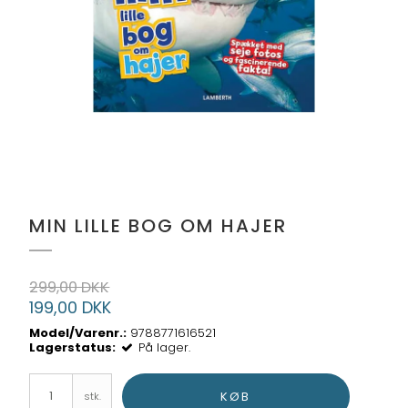
MIN LILLE BOG OM HAJER
299,00 DKK
199,00 DKK
Model/Varenr.:
9788771616521
Lagerstatus:
På lager.
KØB
stk.