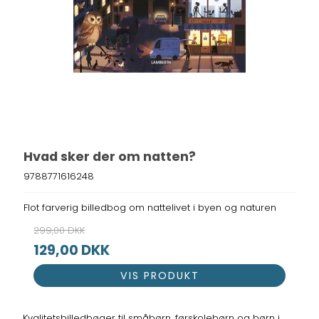
Hvad sker der om natten?
9788771616248
Flot farverig billedbog om nattelivet i byen og naturen
299,00 DKK
129,00 DKK
VIS PRODUKT
Kvalitetsbilledbøger til småbørn, førskolebørn og børn i