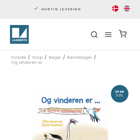
HURTIG LEVERING
PERS
Forside
/
Shop
/
Bøger
/
Børnebøger
/
Og vinderen er ...
SPAR
50%