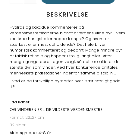
BESKRIVELSE
Hvalros og kakadue kommenterer på
verdensmesterskaberne blandt alverdens vilde dyr. Hvem
kan løbe hurtigst eller hoppe længst? Og hvem er
stærkest eller mest udholdende? Det hele bliver
humoristisk kommenteret og bedømt. Mange mindre dyr
er faktisk ret seje og hopper utrolig langt eller løfter
mange gange deres egen vægt, så det ikke altid er det
største dyr, som vinder. Ved hver konkurrence omtales
menneskets præstationer indenfor samme disciplin ...
Hvad er de forskellige dyrearter hver især særligt gode
til?
Etta Kaner
OG VINDEREN ER ... DE VILDESTE VERDENSMESTRE
Format: 22x27 cm
32 sider
Aldersgruppe: 4-8 år