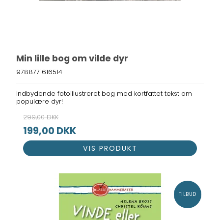
Min lille bog om vilde dyr
9788771616514
Indbydende fotoillustreret bog med kortfattet tekst om
populære dyr!
299,00 DKK
199,00 DKK
VIS PRODUKT
TILBUD