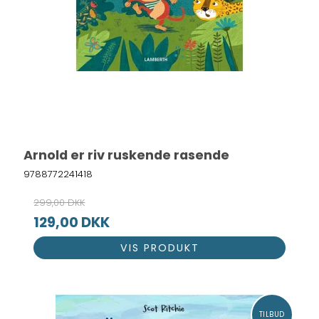
Arnold er riv ruskende rasende
9788772241418
299,00 DKK
129,00 DKK
VIS PRODUKT
TILBUD