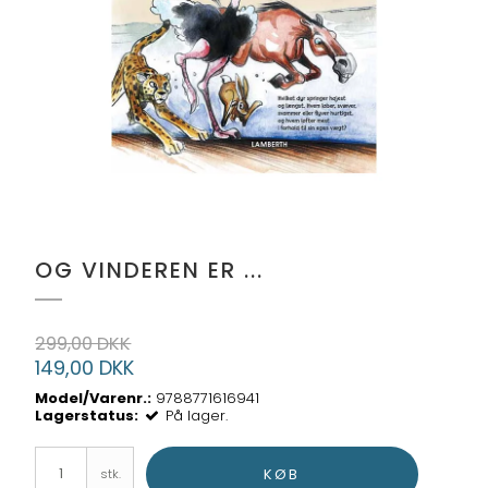
OG VINDEREN ER ...
299,00 DKK
149,00 DKK
Model/Varenr.:
9788771616941
Lagerstatus:
På lager.
KØB
stk.