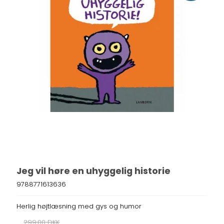
Jeg vil høre en uhyggelig historie
9788771613636
Herlig højtlæsning med gys og humor
299,00 DKK