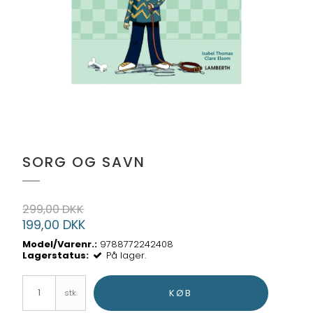
SORG OG SAVN
299,00 DKK
199,00 DKK
Model/Varenr.:
9788772242408
Lagerstatus:
På lager.
KØB
stk.