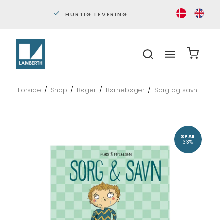
ERING
PERSONLIG KUNDESERVICE
Forside
/
Shop
/
Bøger
/
Børnebøger
/
Sorg og savn
SPAR
33%