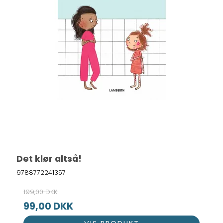
Det klør altså!
9788772241357
199,00 DKK
99,00 DKK