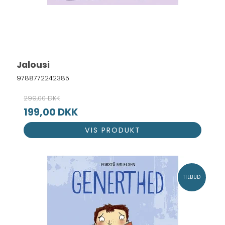
Jalousi
9788772242385
299,00 DKK
199,00 DKK
VIS PRODUKT
TILBUD