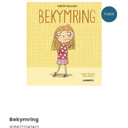
TILBUD
Bekymring
9788772242422