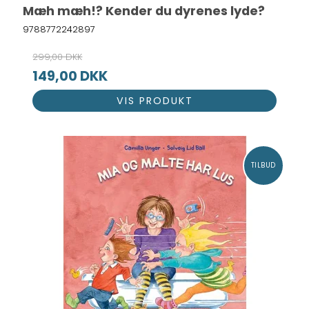
Mæh mæh!? Kender du dyrenes lyde?
9788772242897
299,00 DKK
149,00 DKK
VIS PRODUKT
TILBUD