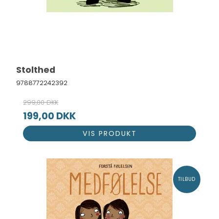
Stolthed
9788772242392
299,00 DKK
199,00 DKK
VIS PRODUKT
TILBUD