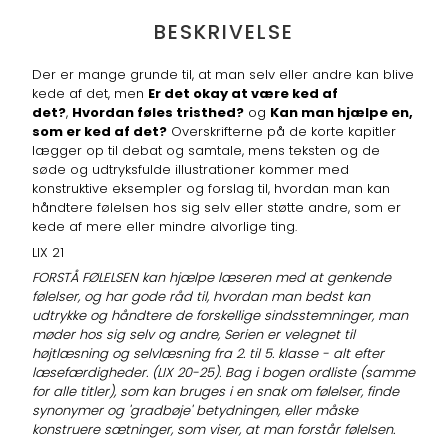
BESKRIVELSE
Der er mange grunde til, at man selv eller andre kan blive
kede af det, men
Er det okay at være ked af
det?
,
Hvordan føles tristhed?
og
Kan man hjælpe en,
som er ked af det?
Overskrifterne på de korte kapitler
lægger op til debat og samtale, mens teksten og de
søde og udtryksfulde illustrationer kommer med
konstruktive eksempler og forslag til, hvordan man kan
håndtere følelsen hos sig selv eller støtte andre, som er
kede af mere eller mindre alvorlige ting.
LIX 21
FORSTÅ FØLELSEN kan hjælpe læseren med at genkende
følelser, og har gode råd til, hvordan man bedst kan
udtrykke og håndtere de forskellige sindsstemninger, man
møder hos sig selv og andre, Serien er velegnet til
højtlæsning og selvlæsning fra 2. til 5. klasse - alt efter
læsefærdigheder. (LIX 20-25). Bag i bogen ordliste (samme
for alle titler), som kan bruges i en snak om følelser, finde
synonymer og 'gradbøje' betydningen, eller måske
konstruere sætninger, som viser, at man forstår følelsen.