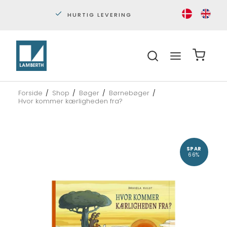
HURTIG LEVERING
PERS
Forside
/
Shop
/
Bøger
/
Børnebøger
/
Hvor kommer kærligheden fra?
SPAR
66%