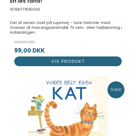
En løs tand!
9788771615029
Del af serien Livet på Lupinvej – lune historier med
masser af hverdagsdramatik. Til selv- eller højtlæsning i
indskolingen.
199,00 DKK
99,00 DKK
VIS PRODUKT
TILBUD