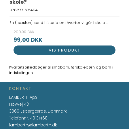
skole?
9788771615494
En (næsten) sand historie om hvorfor vi går i skole ...
299,00 DKK
99,00 DKK
VIS PRODUKT
Kvalitetsbilledbøger til småbørn, førskolebørn og børn i
indskolingen
KONTAKT
LAMBERTH ApS
Hovvej 43
3060 Espergærde, Danmark
Telefonnr.
49131468
lamberth@lamberth.dk