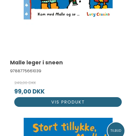
Malle leger i sneen
9788775661039
249,00 DKK
99,00 DKK
VIS PRODUKT
TILBUD