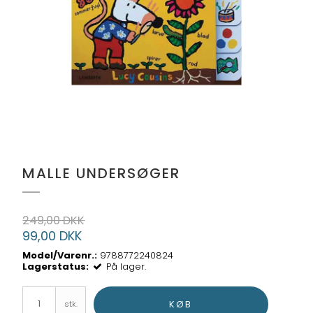
MALLE UNDERSØGER
249,00 DKK
99,00 DKK
Model/Varenr.:
9788772240824
Lagerstatus:
På lager.
KØB
stk.