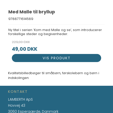
Med Malle til bryllup
9788771614589
Ny titel i serien ’Kom med Malle og se’, som introducerer
forskellige steder og begivenheder.
229,00 DKK
49,00 DKK
VIS PRODUKT
Kvalitetsbilledbøger til småbørn, førskolebørn og børn i
indskolingen
KONTAKT
LAMBERTH ApS
Hovvej 43
3060 Espergærde, Danmark