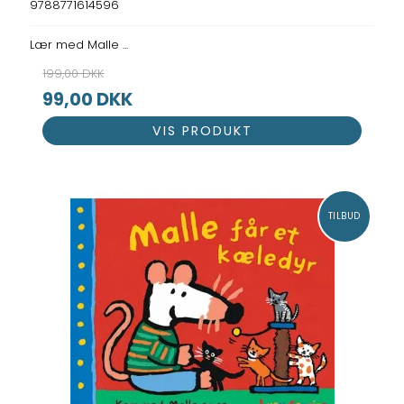
9788771614596
Lær med Malle ...
199,00 DKK
99,00 DKK
VIS PRODUKT
TILBUD