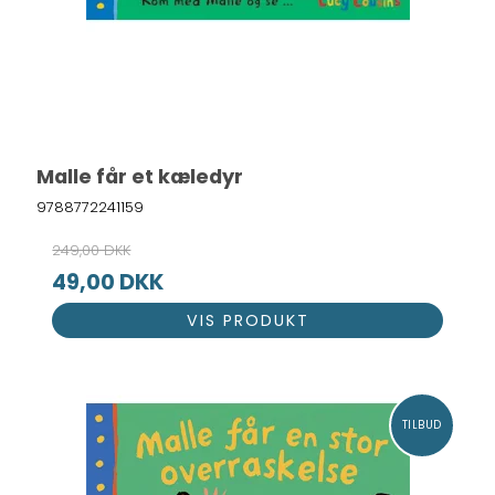
Malle får et kæledyr
9788772241159
249,00 DKK
49,00 DKK
VIS PRODUKT
TILBUD