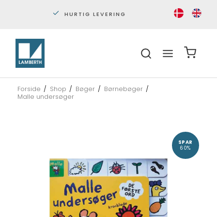
NG
PERSONLIG KUNDESERVICE
Forside
/
Shop
/
Bøger
/
Børnebøger
/
Malle undersøger
SPAR
60%