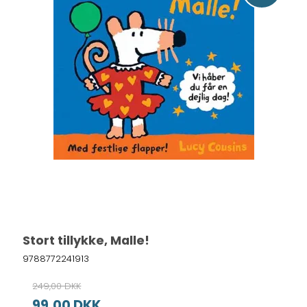
Stort tillykke, Malle!
9788772241913
249,00 DKK
99,00 DKK