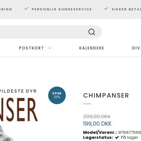
ERING
PERSONLIG KUNDESERVICE
SIKKER BETA
POSTKORT
KALENDERE
DIV
Med ramme
Plakater 30x40 cm.
Plakater 60x80 cm
CHIMPANSER
SPAR
Maxi plakater
33%
299,00 DKK
199,00 DKK
Model/Varenr.:
978877566
Lagerstatus:
På lager