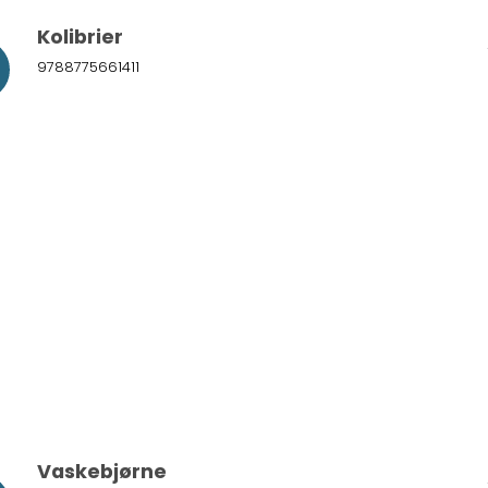
Kolibrier
9788775661411
Vaskebjørne