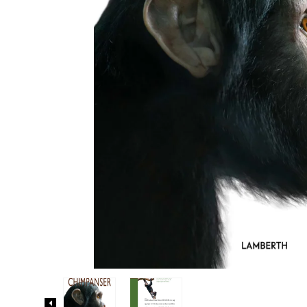
Biler og maskiner
Bøger med flapper
Billedordbøger
Findebøger
Fodbold
Heste
Vilde dyr
Kontrastbøger