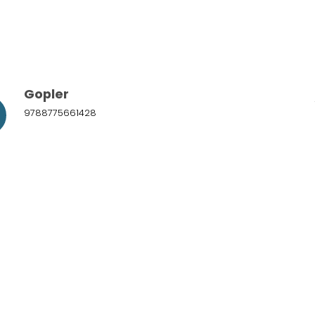
Gopler
9788775661428