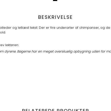
BESKRIVELSE
er og letlæst tekst. Der er fire underarter af chimpanser, og de h
old.
ev lektøren:
om dyrene. Bøgerne har en meget overskuelig opbygning uden for man
RELATEREDE PRODUKTER