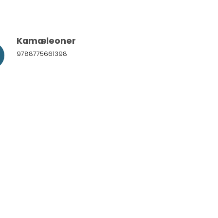
Kamæleoner
9788775661398