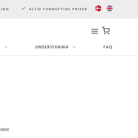
LING
ALTID FORNUFTIGE PRISER
.
UNDERVISNING
FAQ
Med ramme
Plakater 30x40 cm.
Plakater 50x70cm.
1404