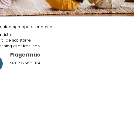
på aldersgruppe eller emne.
ndste.
l de lidt større.
sning eller læs-selv.
Flagermus
9788775661374