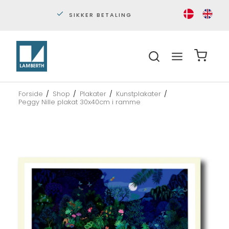
SIKKER BETALING
ALTID
Forside
/
Shop
/
Plakater
/
Kunstplakater
/
Peggy Nille plakat 30x40cm i ramme