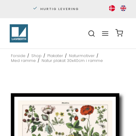
HURTIG LEVERING
PERS
Forside
/
Shop
/
Plakater
/
Naturmotiver
/
Med ramme
/
Natur plakat 30x40cm i ramme