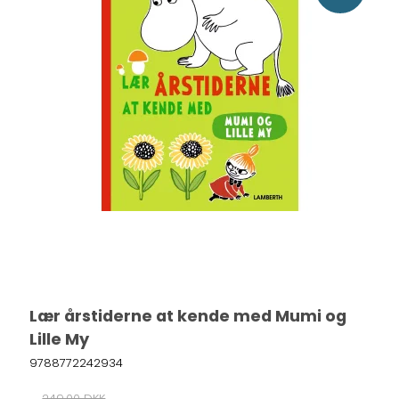
Lær årstiderne at kende med Mumi og
Lille My
9788772242934
249,00 DKK