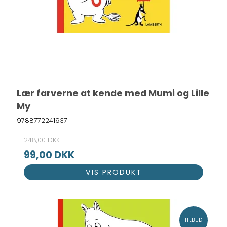
Lær farverne at kende med Mumi og Lille
My
9788772241937
248,00 DKK
99,00 DKK
VIS PRODUKT
TILBUD