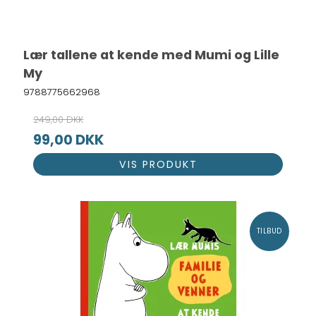
Lær tallene at kende med Mumi og Lille
My
9788775662968
249,00 DKK
99,00 DKK
VIS PRODUKT
TILBUD