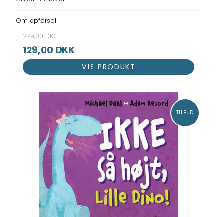
Om opførsel
279,00 DKK
129,00 DKK
VIS PRODUKT
TILBUD