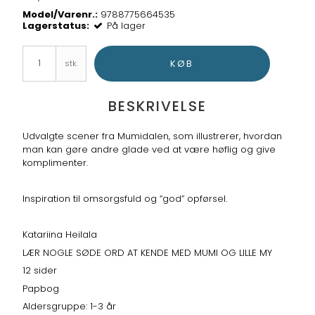
Model/Varenr.:
9788775664535
Lagerstatus:
På lager
KØB
stk.
BESKRIVELSE
Udvalgte scener fra Mumidalen, som illustrerer, hvordan
man kan gøre andre glade ved at være høflig og give
komplimenter.
Inspiration til omsorgsfuld og “god” opførsel.
Katariina Heilala
LÆR NOGLE SØDE ORD AT KENDE MED MUMI OG LILLE MY
12 sider
Papbog
Aldersgruppe: 1-3 år