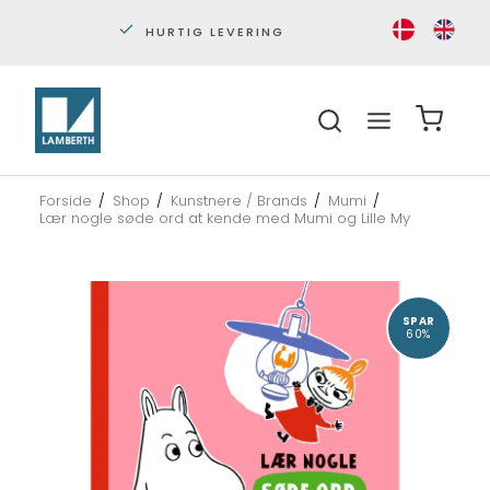
HURTIG LEVERING
PERS
Forside
/
Shop
/
Kunstnere / Brands
/
Mumi
/
Lær nogle søde ord at kende med Mumi og Lille My
SPAR
60%