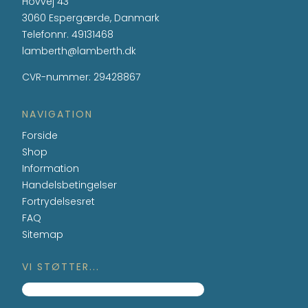
Hovvej 43
3060 Espergærde, Danmark
Telefonnr.
49131468
lamberth@lamberth.dk
CVR-nummer
:
29428867
NAVIGATION
Forside
Shop
Information
Handelsbetingelser
Fortrydelsesret
FAQ
Sitemap
VI STØTTER...