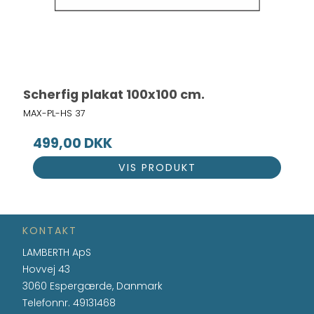
Scherfig plakat 100x100 cm.
MAX-PL-HS 37
499,00 DKK
VIS PRODUKT
KONTAKT
LAMBERTH ApS
Hovvej 43
3060 Espergærde, Danmark
Telefonnr.
49131468