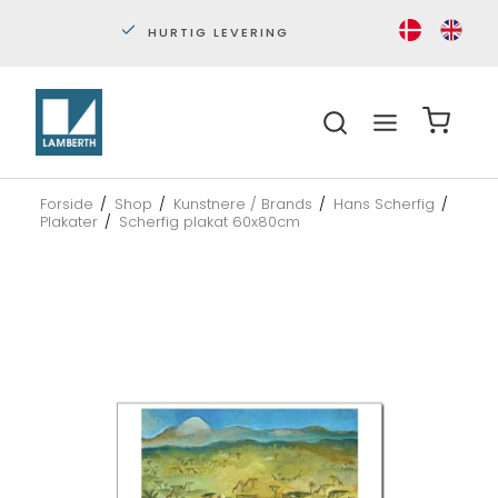
PERSONLIG KUNDESERVICE
S
Forside
/
Shop
/
Kunstnere / Brands
/
Hans Scherfig
/
Plakater
/
Scherfig plakat 60x80cm