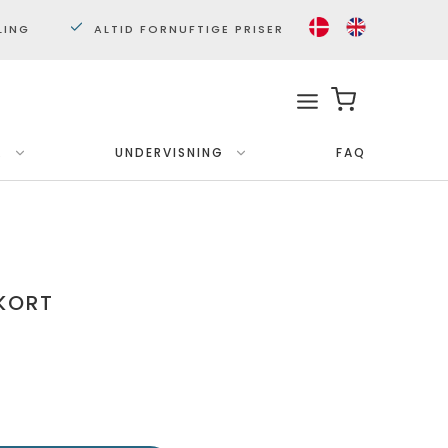
LING
ALTID FORNUFTIGE PRISER
.
UNDERVISNING
FAQ
Med ramme
Plakater 30x40 cm.
Plakater 50x70cm.
KORT