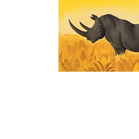
Biler og maskiner
Bøger med flapper
Billedordbøger
Findebøger
Fodbold
Heste
Vilde dyr
Kontrastbøger