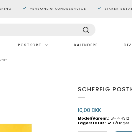
ERING
PERSONLIG KUNDESERVICE
SIKKER BETA
POSTKORT
KALENDERE
DIV
kort
Med ramme
Plakater 30x40 cm.
Plakater 60x80 cm
SCHERFIG POST
Maxi plakater
10,00 DKK
Model/Varenr.:
LA-P-HS12
Lagerstatus:
På lager.