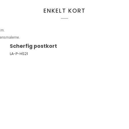
ENKELT KORT
 cm.
gensmalerne.
Scherfig postkort
LA-P-HS21