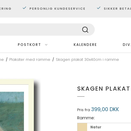
ERING
PERSONLIG KUNDESERVICE
SIKKER BETA
POSTKORT
KALENDERE
DIV
ne
/
Plakater med ramme
/
Skagen plakat 30x40cm i ramme
Med ramme
Plakater 30x40 cm.
Plakater 60x80 cm
SKAGEN PLAKAT
Maxi plakater
399,00 DKK
Pris fra
Ramme:
Natur