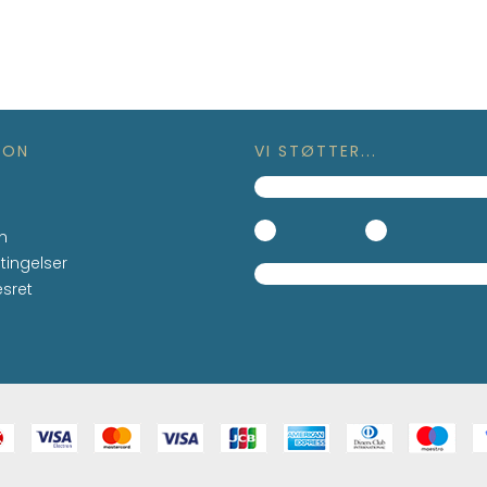
ION
VI STØTTER...
n
tingelser
esret