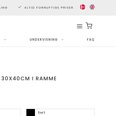
LING
ALTID FORNUFTIGE PRISER
.
UNDERVISNING
FAQ
Med ramme
Plakater 30x40 cm.
Plakater 50x70cm.
 30X40CM I RAMME
Sort