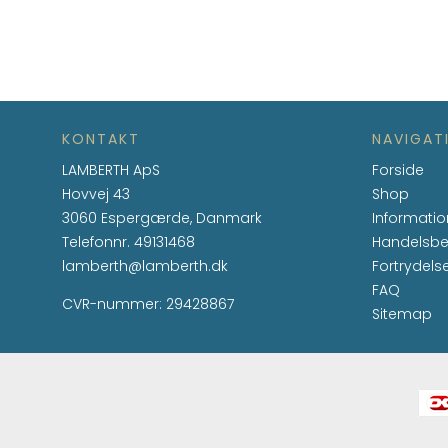
KONTAKT
NAVIGAT
LAMBERTH ApS
Forside
Hovvej 43
Shop
3060 Espergærde, Danmark
Informatio
Telefonnr.
49131468
Handelsbe
lamberth@lamberth.dk
Fortrydels
FAQ
CVR-nummer
:
29428867
Sitemap