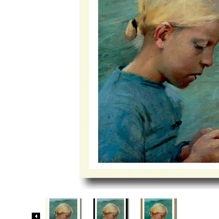
Biler og maskiner
Bøger med flapper
Billedordbøger
Findebøger
Fodbold
Heste
Vilde dyr
Kontrastbøger