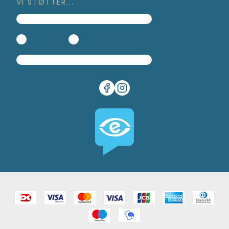
VI STØTTER...