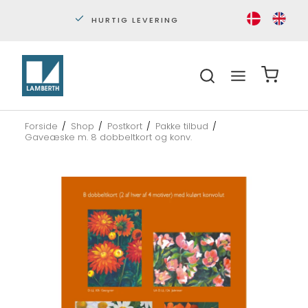
HURTIG LEVERING
PERS
Forside
/
Shop
/
Postkort
/
Pakke tilbud
/
Gaveæske m. 8 dobbeltkort og konv.