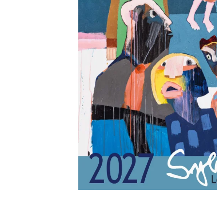
Biler og maskiner
Bøger med flapper
Billedordbøger
Findebøger
Fodbold
Heste
Vilde dyr
Kontrastbøger