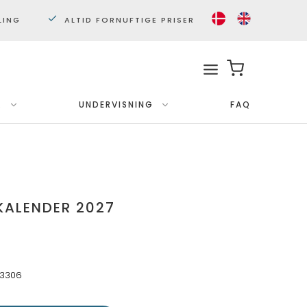
LING
ALTID FORNUFTIGE PRISER
.
UNDERVISNING
FAQ
Med ramme
Plakater 30x40 cm.
Plakater 50x70cm.
 KALENDER 2027
3306