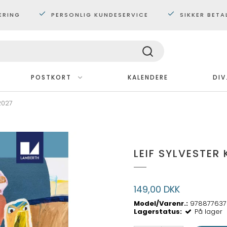
ERING
PERSONLIG KUNDESERVICE
SIKKER BETA
POSTKORT
KALENDERE
DIV
2027
Med ramme
Plakater 30x40 cm.
Plakater 60x80 cm
LEIF SYLVESTER
Maxi plakater
149,00 DKK
Model/Varenr.:
978877637
Lagerstatus:
På lager