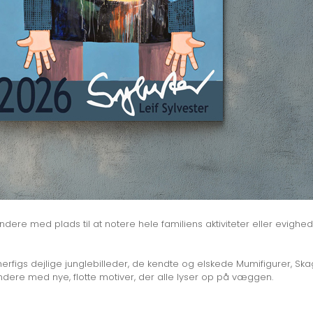
alendere med plads til at notere hele familiens aktiviteter eller ev
rfigs dejlige junglebilleder, de kendte og elskede Mumifigurer, Ska
dere med nye, flotte motiver, der alle lyser op på væggen.