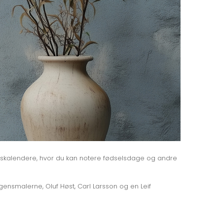
ighedskalendere, hvor du kan notere fødselsdage og andre
gensmalerne, Oluf Høst, Carl Larsson og en Leif