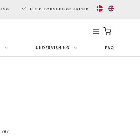
LING
ALTID FORNUFTIGE PRISER
.
UNDERVISNING
FAQ
Med ramme
Plakater 30x40 cm.
Plakater 50x70cm.
1787