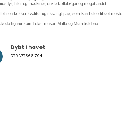
årdsdyr, biler og maskiner, enkle tællebøger og meget andet.
let i en lækker kvalitet og i kraftigt pap, som kan holde til det meste.
lskede figurer som f.eks. musen Malle og Mumitroldene.
Dybt i havet
9788775661794