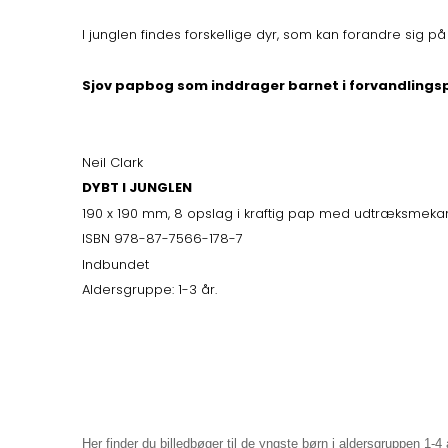
I junglen findes forskellige dyr, som kan forandre sig p
Sjov papbog som inddrager barnet i forvandlingsp
Neil Clark
DYBT I JUNGLEN
190 x 190 mm, 8 opslag i kraftig pap med udtræksmeka
ISBN 978-87-7566-178-7
Indbundet
Aldersgruppe: 1-3 år.
Her finder du billedbøger til de yngste børn i aldersgruppen 1-