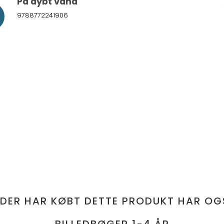
På dybt vand
9788772241906
 DER HAR KØBT DETTE PRODUKT HAR OG
BILLEDBØGER 1-4 ÅR