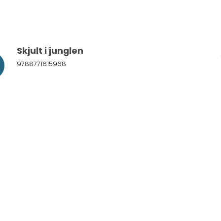
Skjult i junglen
9788771615968