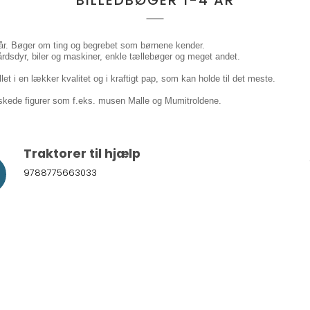
4 år. Bøger om ting og begrebet som børnene kender.
årdsdyr, biler og maskiner, enkle tællebøger og meget andet.
let i en lækker kvalitet og i kraftigt pap, som kan holde til det meste.
lskede figurer som f.eks. musen Malle og Mumitroldene.
Traktorer til hjælp
9788775663033