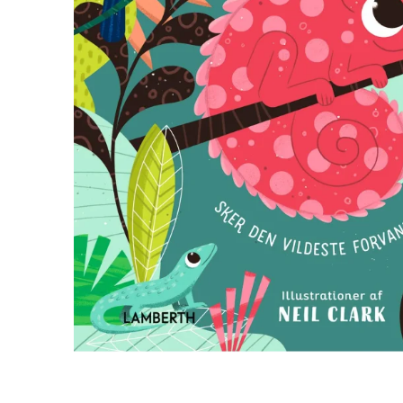
Biler og maskiner
Bøger med flapper
Billedordbøger
Findebøger
Fodbold
Heste
Vilde dyr
Kontrastbøger