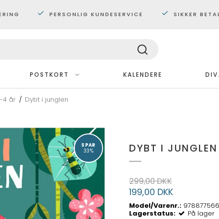
ERING
PERSONLIG KUNDESERVICE
SIKKER BETA
POSTKORT
KALENDERE
DIV
-4 år
/
Dybt i junglen
Med ramme
Plakater 30x40 cm.
Plakater 60x80 cm
DYBT I JUNGLEN
SPAR
Maxi plakater
33%
299,00 DKK
199,00 DKK
Model/Varenr.:
978877566
Lagerstatus:
På lager