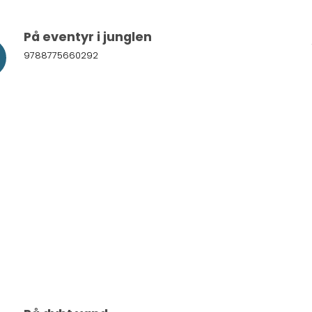
På eventyr i junglen
9788775660292