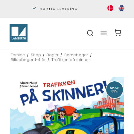
PERSONLIG KUNDESERVICE
S
Forside
/
Shop
/
Bøger
/
Børnebøger
/
Billedbøger 1-4 år
/
Trafikken på skinner
SPAR
63%