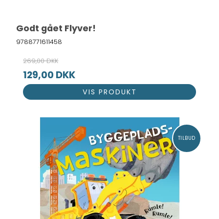
Godt gået Flyver!
9788771611458
269,00 DKK
129,00 DKK
VIS PRODUKT
TILBUD