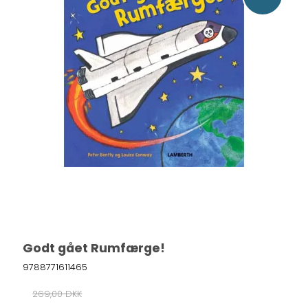
Godt gået Rumfærge!
9788771611465
269,00 DKK