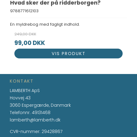
Hvad sker der på ridderborgen?
9788771612103
En myldrebog med fagligt indhold.
249,00 DKK
99,00 DKK
VIS PRODUKT
KONTAKT
LAMBERTH ApS
Hovvej 43
3060 Espergærde, Danmark
Telefonnr.
49131468
lamberth@lamberth.dk
CVR-nummer
:
29428867