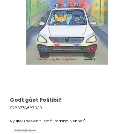
Godt gået Politibil!
9788778687838
Ny titel i serien til små 'maskin-venner'.
269,00 DKK