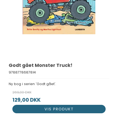
Godt gået Monster Truck!
9788778687814
Ny bog i serien 'Godt gået'.
269,00 DKK
129,00 DKK
VIS PRODUKT