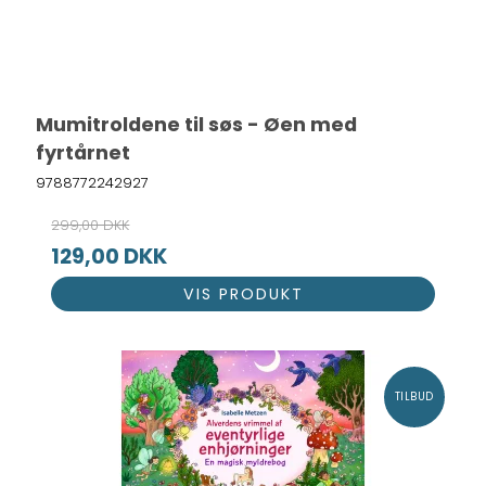
Mumitroldene til søs - Øen med
fyrtårnet
9788772242927
299,00 DKK
129,00 DKK
VIS PRODUKT
TILBUD