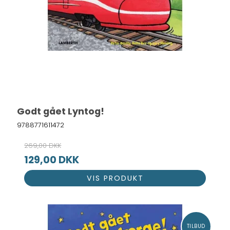
Godt gået Lyntog!
9788771611472
269,00 DKK
129,00 DKK
VIS PRODUKT
TILBUD