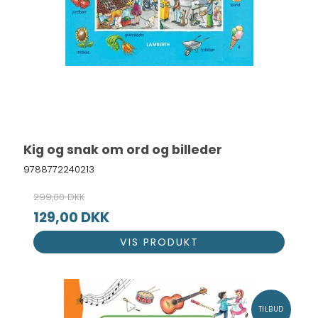
Kig og snak om ord og billeder
9788772240213
299,00 DKK
129,00 DKK
VIS PRODUKT
TILBUD