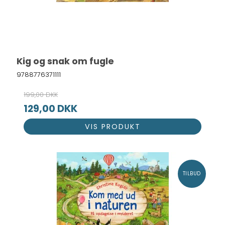
Kig og snak om fugle
9788776371111
199,00 DKK
129,00 DKK
VIS PRODUKT
TILBUD