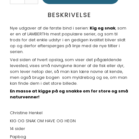
BESKRIVELSE
Nye udgaver af de første bind i serien:
Kig og snak
, som
er en af LAMBERTHs mest populære serier, og som til
trods for det enkle udstyr i en gedigen kvalitet bliver slidt
op og derfor efterspørges på linje med de nye tiltler i
serien.
Ved siden af hvert opslag, som viser det pågældende
levested, vises små navngivne ikoner af de fisk eller dyr,
som lever netop der, så man kan lære navne at kende,
men også bruge bogen som myldrebog og se, om man
kan finde dem i det store billede.
En masse at kigge på og snakke om for store og små
naturvenner!
Christine Henkel
KIG OG SNAK OM HAVE OG HEGN
14 sider
Papbog