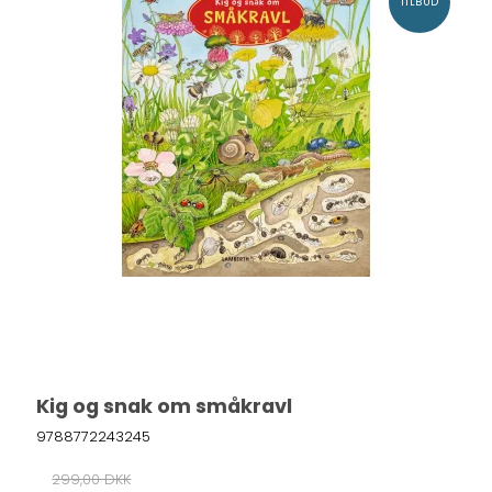
TILBUD
Kig og snak om småkravl
9788772243245
299,00 DKK