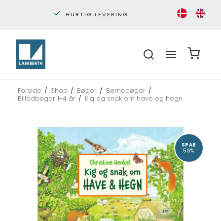
PERSONLIG KUNDESERVICE
S
Forside
/
Shop
/
Bøger
/
Børnebøger
/
Billedbøger 1-4 år
/
Kig og snak om have og hegn
SPAR
56%