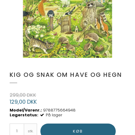
KIG OG SNAK OM HAVE OG HEGN
299,00 DKK
129,00 DKK
Model/Varenr.:
9788775664948
Lagerstatus:
På lager
KØB
stk.