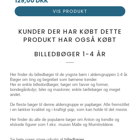
129,00 DKK
VIS PRODUKT
KUNDER DER HAR KØBT DETTE
PRODUKT HAR OGSÅ KØBT
BILLEDBØGER 1-4 ÅR
Her finder du billedbøger til de yngste børn i aldersgruppen 1-4 år.
Bøger om ting og begrebet som børnene kender.
Her er enkle billedordbøger, bøger om farver og former,
bondegårdsdyr, biler og maskiner, enkle tællebøger og meget
andet.
De fleste bøger til denne aldersgruppe er papbøger. Alle fremstillet
i en lækker kvalitet og i kraftigt pap, som kan holde til det meste.
Her finder du alle de populære bøger om Anton og kendte og
elskede figurer som f.eks. musen Malle og Mumitroldene.
Se hele vores store udvalg af
billedbøger