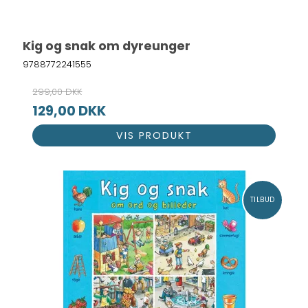
Kig og snak om dyreunger
9788772241555
299,00 DKK
129,00 DKK
VIS PRODUKT
TILBUD