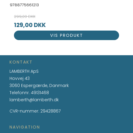
9788775661213
299,00 DKK
129,00 DKK
VIS PRODUKT
KONTAKT
LAMBERTH ApS
Hovvej 43
3060 Espergærde, Danmark
Telefonnr.
49131468
lamberth@lamberth.dk
CVR-nummer
:
29428867
NAVIGATION