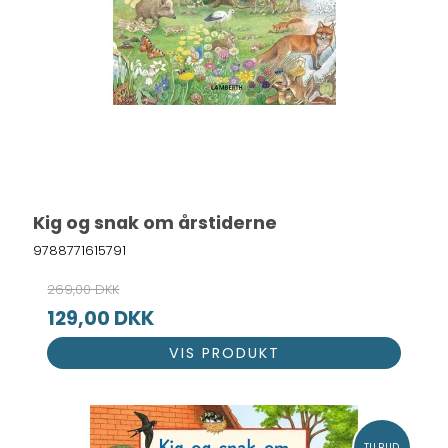
Kig og snak om årstiderne
9788771615791
269,00 DKK
129,00 DKK
VIS PRODUKT
TILBUD