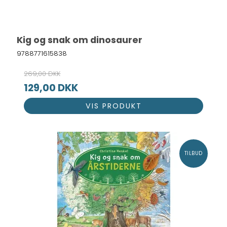
Kig og snak om dinosaurer
9788771615838
269,00 DKK
129,00 DKK
VIS PRODUKT
TILBUD