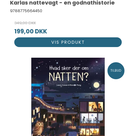
Karlas nattevagt - en godnathistorie
9788775664450
349,00 DKK
199,00 DKK
VIS PRODUKT
TILBUD