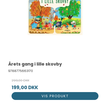
Årets gang i lille skovby
9788775663170
299,00 DKK
199,00 DKK
VIS PRODUKT