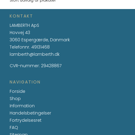
Stort udvalg af plakater
KONTAKT
LAMBERTH ApS
Hovvej 43
3060 Espergærde, Danmark
Telefonnr.
49131468
lamberth@lamberth.dk
CVR-nummer
:
29428867
NAVIGATION
Forside
Shop
Information
Handelsbetingelser
Fortrydelsesret
FAQ
Sitemap