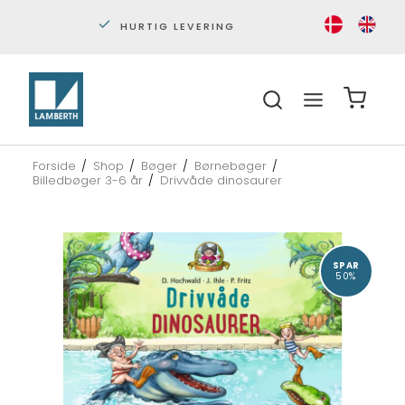
HURTIG LEVERING
PERS
Forside
/
Shop
/
Bøger
/
Børnebøger
/
Billedbøger 3-6 år
/
Drivvåde dinosaurer
SPAR
50%