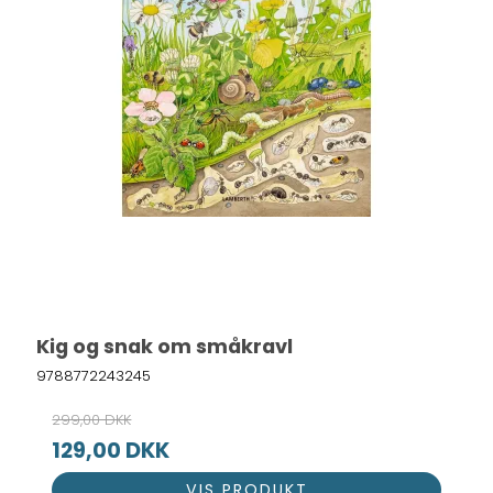
Kig og snak om småkravl
9788772243245
299,00 DKK
129,00 DKK
VIS PRODUKT