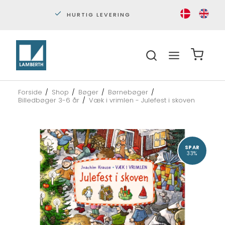
ERING
PERSONLIG KUNDESERVICE
Forside
/
Shop
/
Bøger
/
Børnebøger
/
Billedbøger 3-6 år
/
Væk i vrimlen - Julefest i skoven
SPAR
33%