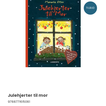
TILBUD
Julehjerter til mor
9788771615081