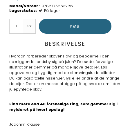
Model/Varenr.:
9788775663286
Lagerstatus:
På lager
KØB
stk.
BESKRIVELSE
Hvordan forbereder skovens dyr og beboerne i den
nærliggende landsby sig på julen? De søde, farverige
illustrationer gemmer på mange sjove detaljer. Løs
opgaverne og hyg dig med de stemningsfulde billeder.
Du kan også tælle nissehuer, lys eller andre af de mange
detaljer. Der er en masse at kigge på og snakke om i den
julepyntede skov.
Find mere end 40 forskellige ting, som gemmer sig i
mylderet på hvert opslag!
Joachim Krause