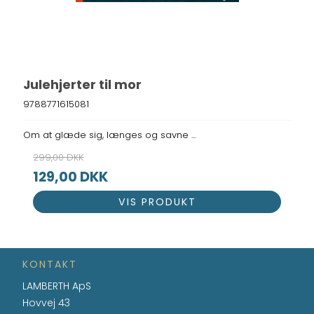
Julehjerter til mor
9788771615081
Om at glæde sig, længes og savne ...
299,00 DKK
129,00 DKK
VIS PRODUKT
KONTAKT
LAMBERTH ApS
Hovvej 43