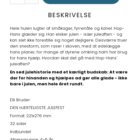
BESKRIVELSE
Hele hulen lugter af småkager, fyrrenåle og kanel. Hop-
Hans glæder sig. Han elsker julen - især juleaften - og
kan slet ikke forestille sig noget dejligere. Desværre truer
den snestorm, som raser i skoven, med at ødelægge
hans planer, for mange af dyrene omkring ham har brug
for hans hjælp. Hvordan skal det gå med Hop-Hans'
juleaften?
En sød julehistorie med et kærligt budskab: At være
der for hinanden og hjælpes ad gør alle glade - ikke
bare i julen, men hele året rundt.
Elli Bruder
DEN HJERTELIGSTE JULEFEST
Format: 221x276 mm
32 sider
Indbundet
Albersgruppe: 4-6 år