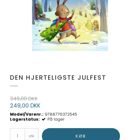
DEN HJERTELIGSTE JULFEST
349,00 DKK
249,00 DKK
Model/Varenr.:
9788776372545
Lagerstatus:
På lager
KØB
stk.