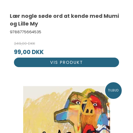
Lær nogle søde ord at kende med Mumi
og Lille My
9788775664535
249,00 DKK
99,00 DKK
VIS PRODUKT
TILBUD