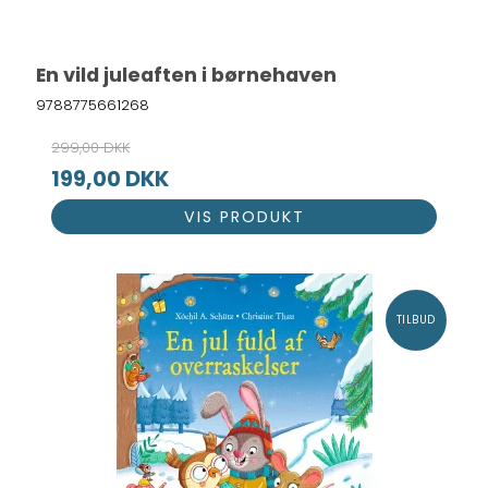
En vild juleaften i børnehaven
9788775661268
299,00 DKK
199,00 DKK
VIS PRODUKT
TILBUD