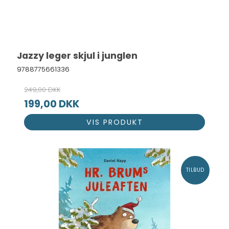
Jazzy leger skjul i junglen
9788775661336
249,00 DKK
199,00 DKK
VIS PRODUKT
TILBUD