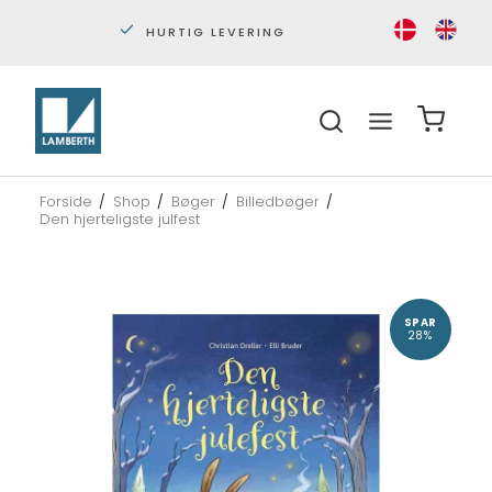
HURTIG LEVERING
PERS
Forside
/
Shop
/
Bøger
/
Billedbøger
/
Den hjerteligste julfest
SPAR
28%