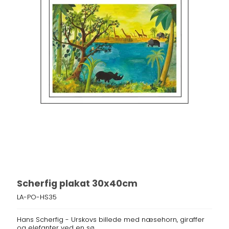
Scherfig plakat 30x40cm
LA-PO-HS35
Hans Scherfig - Urskovs billede med næsehorn, giraffer
og elefanter ved en sø.