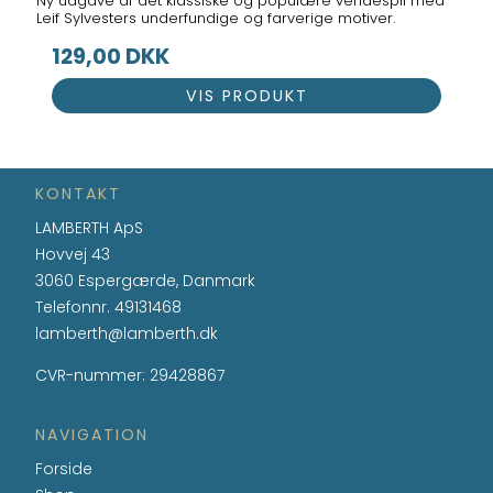
Ny udgave af det klassiske og populære vendespil med
Leif Sylvesters underfundige og farverige motiver.
129,00 DKK
VIS PRODUKT
KONTAKT
LAMBERTH ApS
Hovvej 43
3060 Espergærde, Danmark
Telefonnr.
49131468
lamberth@lamberth.dk
CVR-nummer
:
29428867
NAVIGATION
Forside