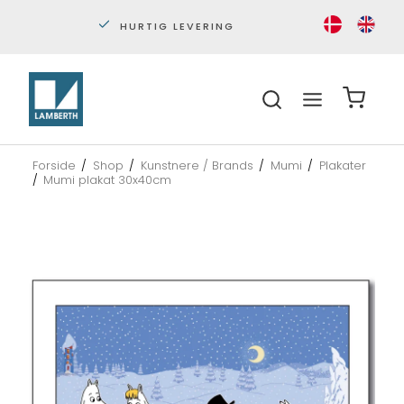
PERSONLIG KUNDESERVICE
S
Forside
/
Shop
/
Kunstnere / Brands
/
Mumi
/
Plakater
/
Mumi plakat 30x40cm