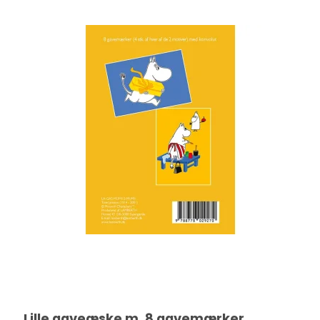
Lille gaveæske m. 8 gavemærker