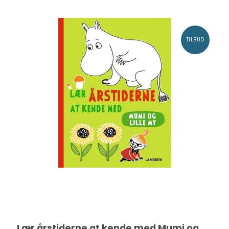
TILBUD
Lær årstiderne at kende med Mumi og