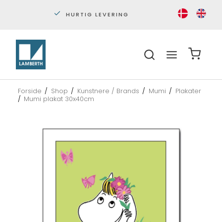
PERSONLIG KUNDESERVICE
S
Forside
/
Shop
/
Kunstnere / Brands
/
Mumi
/
Plakater
/
Mumi plakat 30x40cm