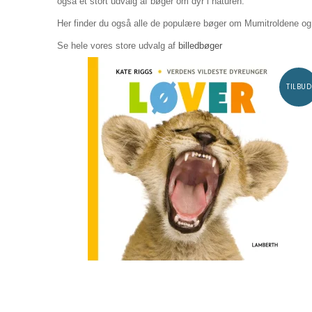
også et stort udvalg af bøger om dyr i naturen.
Her finder du også alle de populære bøger om Mumitroldene o
Se hele vores store udvalg af
billedbøger
TILBUD