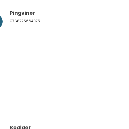
Pingviner
9788775664375
Koalaer