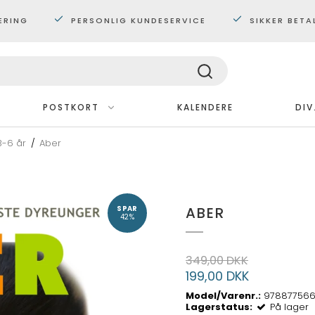
ERING
PERSONLIG KUNDESERVICE
SIKKER BETA
POSTKORT
KALENDERE
DIV
3-6 år
/
Aber
Med ramme
Plakater 30x40 cm.
Plakater 60x80 cm
ABER
SPAR
Maxi plakater
42%
349,00 DKK
199,00 DKK
Model/Varenr.:
97887756
Lagerstatus:
På lager