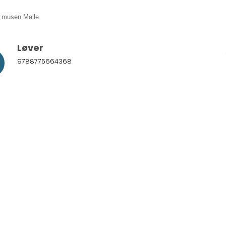
g musen Malle.
Løver
9788775664368