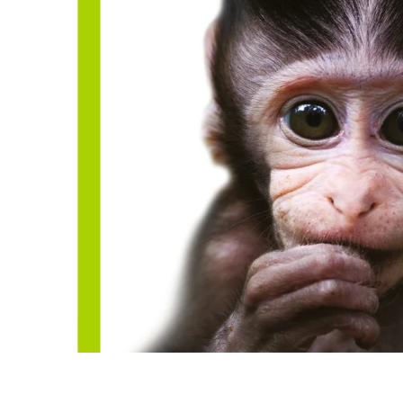
Biler og maskiner
Bøger med flapper
Billedordbøger
Findebøger
Fodbold
Heste
Vilde dyr
Kontrastbøger