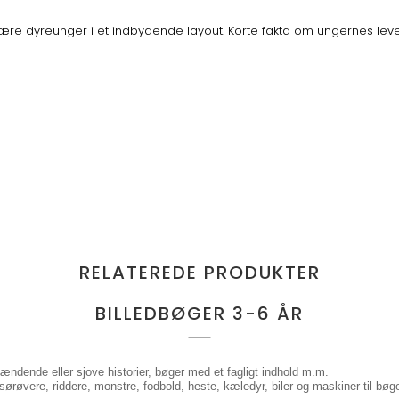
ulære dyreunger i et indbydende layout. Korte fakta om ungernes leve
RELATEREDE PRODUKTER
BILLEDBØGER 3-6 ÅR
Spændende eller sjove historier, bøger med et fagligt indhold m.m.
 sørøvere, riddere, monstre, fodbold, heste, kæledyr, biler og maskiner til bø