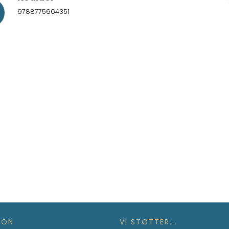
9788775664351
ION
VI STØTTER...