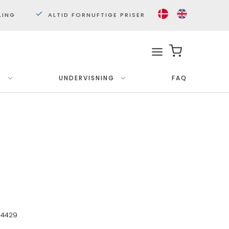
LING
ALTID FORNUFTIGE PRISER
.
UNDERVISNING
FAQ
Med ramme
Plakater 30x40 cm.
Plakater 50x70cm.
64429