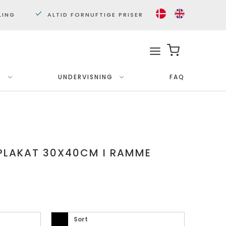
LING
ALTID FORNUFTIGE PRISER
.
UNDERVISNING
FAQ
Med ramme
Plakater 30x40 cm.
Plakater 50x70cm.
 PLAKAT 30X40CM I RAMME
Sort