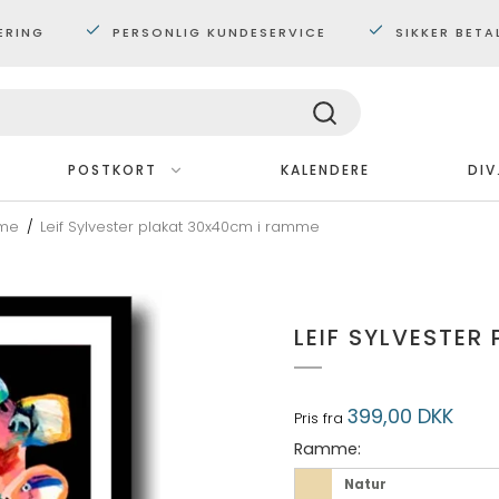
ERING
PERSONLIG KUNDESERVICE
SIKKER BETA
POSTKORT
KALENDERE
DIV
me
/
Leif Sylvester plakat 30x40cm i ramme
Med ramme
Plakater 30x40 cm.
Plakater 60x80 cm
LEIF SYLVESTER
Maxi plakater
399,00 DKK
Pris fra
Ramme:
Natur