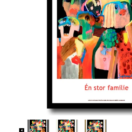
Biler og maskiner
Bøger med flapper
Billedordbøger
Findebøger
Fodbold
Heste
Vilde dyr
Kontrastbøger