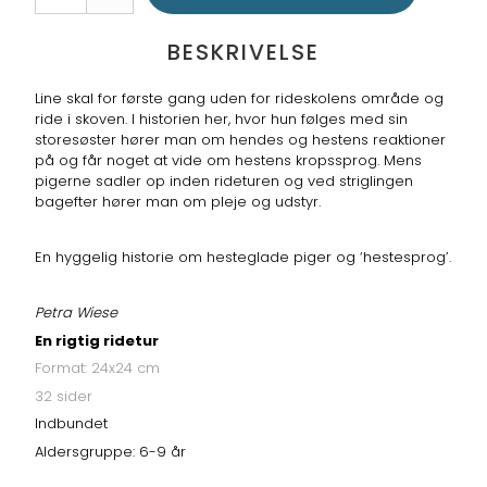
BESKRIVELSE
Line skal for første gang uden for rideskolens område og
ride i skoven. I historien her, hvor hun følges med sin
storesøster hører man om hendes og hestens reaktioner
på og får noget at vide om hestens kropssprog. Mens
pigerne sadler op inden rideturen og ved striglingen
bagefter hører man om pleje og udstyr.
En hyggelig historie om hesteglade piger og ‘hestesprog’.
Petra Wiese
En rigtig ridetur
Format: 24x24 cm
32 sider
Indbundet
Aldersgruppe: 6-9 år