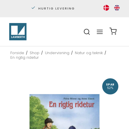
HURTIG LEVERING
PERS
Forside
/
Shop
/
Undervisning
/
Natur og teknik
/
En rigtig ridetur
SPAR
52%