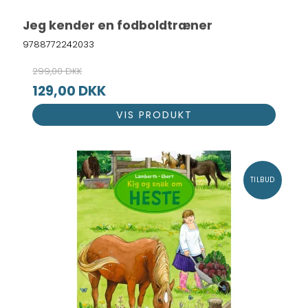
Jeg kender en fodboldtræner
9788772242033
299,00 DKK
129,00 DKK
VIS PRODUKT
TILBUD