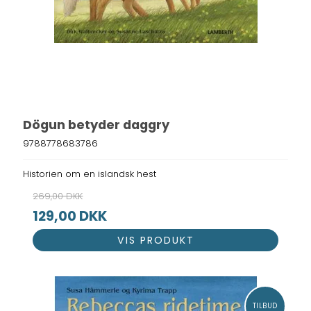
Dögun betyder daggry
9788778683786
Historien om en islandsk hest
269,00 DKK
129,00 DKK
VIS PRODUKT
TILBUD