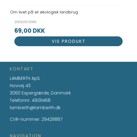
Om livet på et økologisk landbrug
299,00 DKK
69,00 DKK
VIS PRODUKT
KONTAKT
LAMBERTH ApS
Hovvej 43
3060 Espergærde, Danmark
Telefonnr.
49131468
lamberth@lamberth.dk
CVR-nummer
:
29428867
NAVIGATION