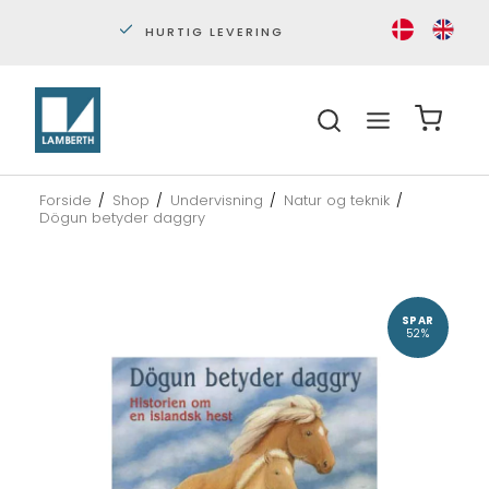
HURTIG LEVERING
PERS
Forside
/
Shop
/
Undervisning
/
Natur og teknik
/
Dögun betyder daggry
SPAR
52%