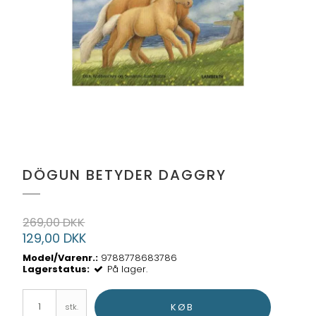
DÖGUN BETYDER DAGGRY
269,00 DKK
129,00 DKK
Model/Varenr.:
9788778683786
Lagerstatus:
På lager.
KØB
stk.