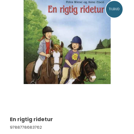
TILBUD
En rigtig ridetur
9788778683762