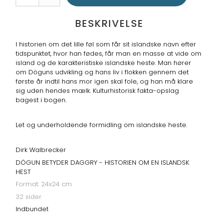
BESKRIVELSE
I historien om det lille føl som får sit islandske navn efter
tidspunktet, hvor han fødes, får man en masse at vide om
island og de karakteristiske islandske heste. Man hører
om Döguns udvikling og hans liv i flokken gennem det
første år indtil hans mor igen skal fole, og han må klare
sig uden hendes mælk. Kulturhistorisk fakta-opslag
bagest i bogen.
Let og underholdende formidling om islandske heste.
Dirk Walbrecker
DÖGUN BETYDER DAGGRY - HISTORIEN OM EN ISLANDSK
HEST
Format: 24x24 cm
32 sider
Indbundet