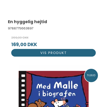
En hyggelig højtid
9788775663897
269,00 DKK
169,00 DKK
VIS PRODUKT
TILBUD