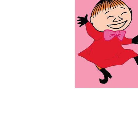
Biler og maskiner
Bøger med flapper
Billedordbøger
Findebøger
Fodbold
Heste
Vilde dyr
Kontrastbøger