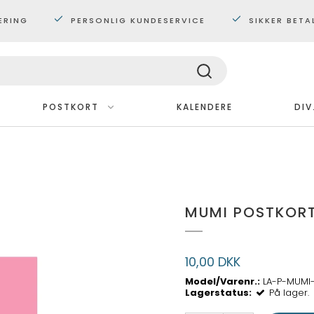
ERING
PERSONLIG KUNDESERVICE
SIKKER BETA
POSTKORT
KALENDERE
DIV
Med ramme
Plakater 30x40 cm.
Plakater 60x80 cm
MUMI POSTKOR
Maxi plakater
10,00 DKK
Model/Varenr.:
LA-P-MUMI
Lagerstatus:
På lager.