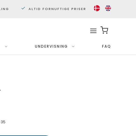
LING
ALTID FORNUFTIGE PRISER
.
UNDERVISNING
FAQ
Med ramme
Plakater 30x40 cm.
Plakater 50x70cm.
T
-35