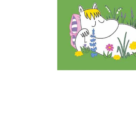
Biler og maskiner
Bøger med flapper
Billedordbøger
Findebøger
Fodbold
Heste
Vilde dyr
Kontrastbøger