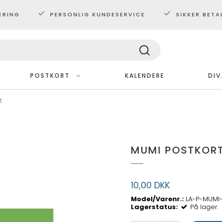
ERING
PERSONLIG KUNDESERVICE
SIKKER BETA
POSTKORT
KALENDERE
DIV
t
Med ramme
Plakater 30x40 cm.
Plakater 60x80 cm
MUMI POSTKOR
Maxi plakater
10,00 DKK
Model/Varenr.:
LA-P-MUMI
Lagerstatus:
På lager.