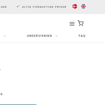
LING
ALTID FORNUFTIGE PRISER
.
UNDERVISNING
FAQ
Med ramme
Plakater 30x40 cm.
Plakater 50x70cm.
T
-8