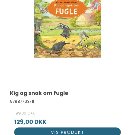
Kig og snak om fugle
9788776371111
199,00 DKK
129,00 DKK
VIS PRODUKT