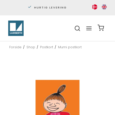
PERSONLIG KUNDESERVICE
S
Forside
/
Shop
/
Postkort
/
Mumi postkort