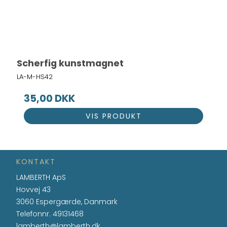
Scherfig kunstmagnet
LA-M-HS42
35,00 DKK
VIS PRODUKT
KONTAKT
LAMBERTH ApS
Hovvej 43
3060 Espergærde, Danmark
Telefonnr.
49131468
lamberth@lamberth.dk