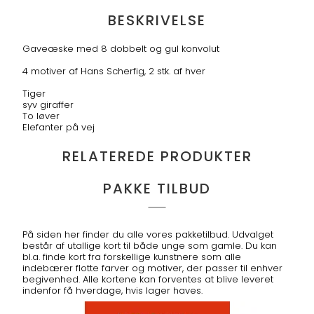
BESKRIVELSE
Gaveæske med 8 dobbelt og gul konvolut
4 motiver af Hans Scherfig, 2 stk. af hver
Tiger
syv giraffer
To løver
Elefanter på vej
RELATEREDE PRODUKTER
PAKKE TILBUD
På siden her finder du alle vores pakketilbud. Udvalget
består af utallige kort til både unge som gamle. Du kan
bl.a. finde kort fra forskellige kunstnere som alle
indebærer flotte farver og motiver, der passer til enhver
begivenhed. Alle kortene kan forventes at blive leveret
indenfor få hverdage, hvis lager haves.