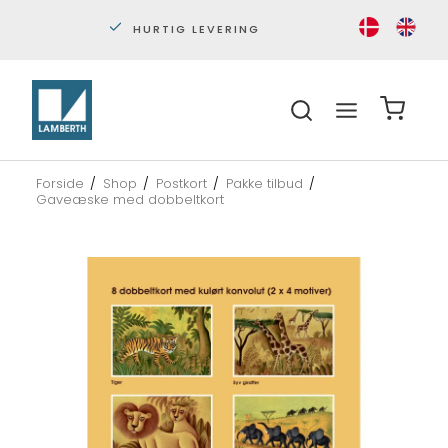
PERSONLIG KUNDESERVICE
S
Forside
/
Shop
/
Postkort
/
Pakke tilbud
/
Gaveæske med dobbeltkort