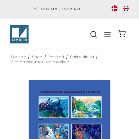
PERSONLIG KUNDESERVICE
S
Forside
/
Shop
/
Postkort
/
Pakke tilbud
/
Gaveæske med dobbeltkort