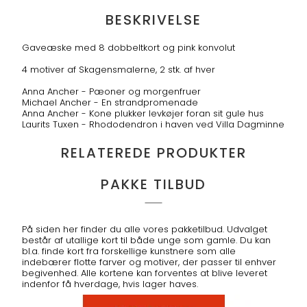
BESKRIVELSE
Gaveæske med 8 dobbeltkort og pink konvolut
4 motiver af Skagensmalerne, 2 stk. af hver
Anna Ancher - Pæoner og morgenfruer
Michael Ancher - En strandpromenade
Anna Ancher - Kone plukker levkøjer foran sit gule hus
Laurits Tuxen - Rhododendron i haven ved Villa Dagminne
RELATEREDE PRODUKTER
PAKKE TILBUD
På siden her finder du alle vores pakketilbud. Udvalget
består af utallige kort til både unge som gamle. Du kan
bl.a. finde kort fra forskellige kunstnere som alle
indebærer flotte farver og motiver, der passer til enhver
begivenhed. Alle kortene kan forventes at blive leveret
indenfor få hverdage, hvis lager haves.