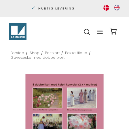
PERSONLIG KUNDESERVICE
S
Forside
/
Shop
/
Postkort
/
Pakke tilbud
/
Gaveæske med dobbeltkort