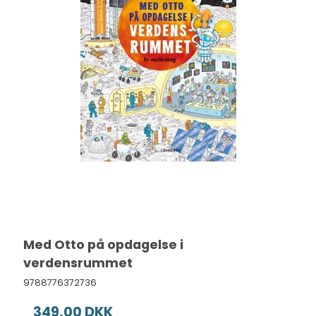
Med Otto på opdagelse i
verdensrummet
9788776372736
349,00 DKK