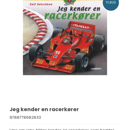
TILBUD
Jeg kender en racerkører
9788778682833