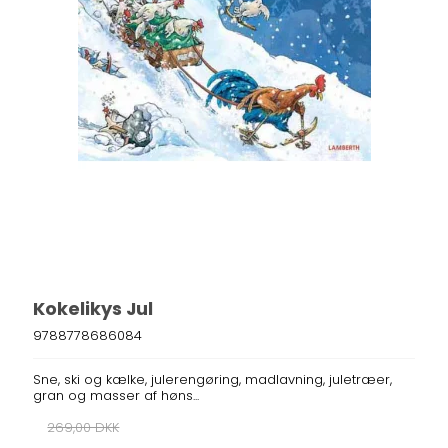
Kokelikys Jul
9788778686084
Sne, ski og kælke, julerengøring, madlavning, juletræer,
gran og masser af høns...
269,00 DKK