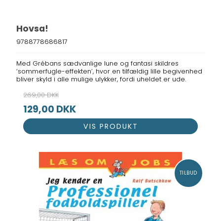
Hovsa!
9788778686817
Med Grébans sædvanlige lune og fantasi skildres
‘sommerfugle-effekten’, hvor en tilfældig lille begivenhed
bliver skyld i alle mulige ulykker, fordi uheldet er ude.
269,00 DKK
129,00 DKK
VIS PRODUKT
TILBUD