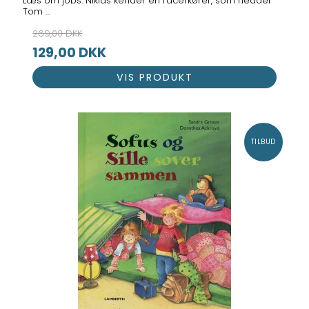
Læs om jobs. Niklas kender en racerkører, som hedder
Tom ...
269,00 DKK
129,00 DKK
VIS PRODUKT
TILBUD