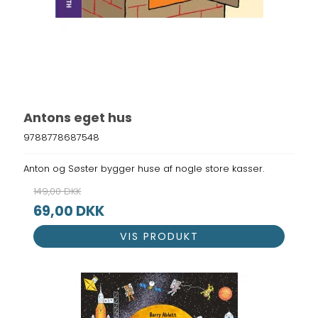
Antons eget hus
9788778687548
Anton og Søster bygger huse af nogle store kasser.
149,00 DKK
69,00 DKK
VIS PRODUKT