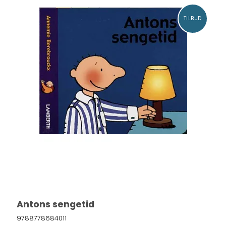
TILBUD
Antons sengetid
9788778684011