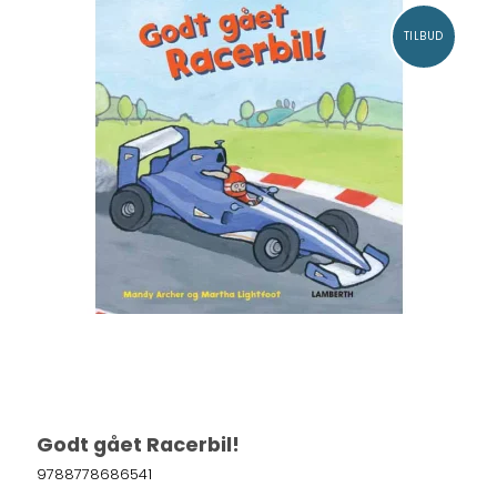
TILBUD
Godt gået Racerbil!
9788778686541