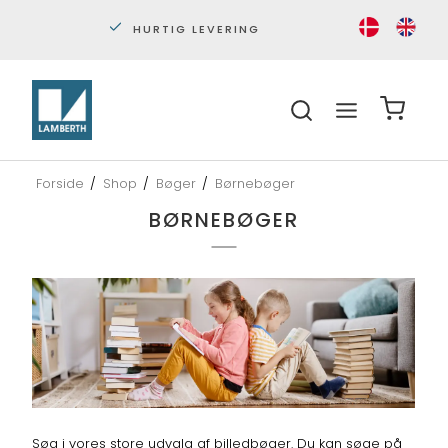
PERSONLIG KUNDESERVICE
S
Forside
/
Shop
/
Bøger
/
Børnebøger
BØRNEBØGER
Søg i vores store udvalg af billedbøger. Du kan søge på